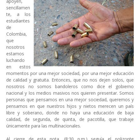
apoyen,
sencillamen
te, a los
estudiantes
de
Colombia,
que
nosotros
estamos
luchando
en estos
momentos por una mejor sociedad, por una mejor educación
de calidad y gratuita. Entonces, que no nos dejen solos, que
nosotros no somos bandoleros como dice el gobierno
nacional y los medios masivos nos quieren presentar. Somos
personas que pensamos en una mejor sociedad, queremos y
pensamos en que nuestros hijos y nietos merecen un país
libre y soberano, donde no haya una educación de baja
calidad, de segunda, de quinta, de pacotilla, que trabaje
únicamente para las multinacionales.
Al cierre de esta nota, (8:30 p.m.) seguía el polizonte