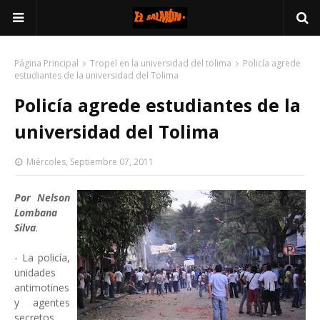
Página Principal
Tropel en la universidad del tolima
Policía agrede
estudiantes de la universidad del Tolima
Policía agrede estudiantes de la
universidad del Tolima
Miércoles, Septiembre 07, 2011
Por Nelson
Lombana
Silva
.
- La policía,
unidades
antimotines
y agentes
secretos