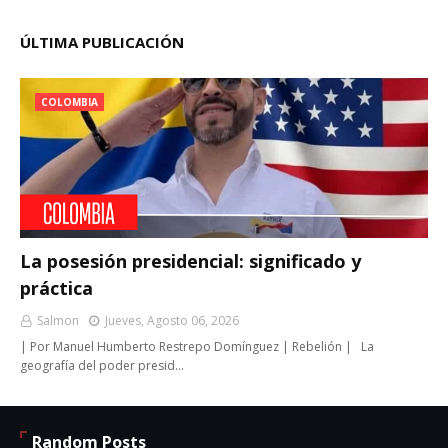
ÚLTIMA PUBLICACIÓN
COLOMBIA
La posesión presidencial: significado y
práctica
Salmon
Jueves, Agosto 06, 2026
| Por Manuel Humberto Restrepo Domínguez | Rebelión | La
geografía del poder presid…
Random Posts