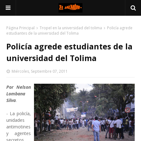
Página Principal
Tropel en la universidad del tolima
Policía agrede
estudiantes de la universidad del Tolima
Policía agrede estudiantes de la
universidad del Tolima
Miércoles, Septiembre 07, 2011
Por Nelson
Lombana
Silva
.
- La policía,
unidades
antimotines
y agentes
secretos