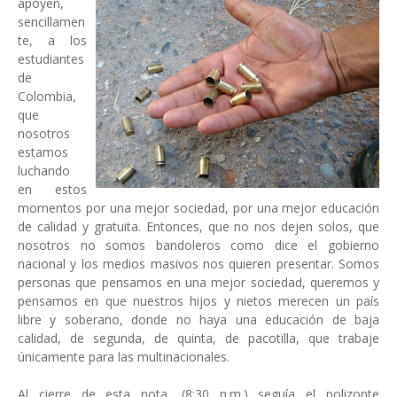
apoyen,
sencillamen
te, a los
estudiantes
de
Colombia,
que
nosotros
estamos
luchando
en estos
momentos por una mejor sociedad, por una mejor educación
de calidad y gratuita. Entonces, que no nos dejen solos, que
nosotros no somos bandoleros como dice el gobierno
nacional y los medios masivos nos quieren presentar. Somos
personas que pensamos en una mejor sociedad, queremos y
pensamos en que nuestros hijos y nietos merecen un país
libre y soberano, donde no haya una educación de baja
calidad, de segunda, de quinta, de pacotilla, que trabaje
únicamente para las multinacionales.
Al cierre de esta nota, (8:30 p.m.) seguía el polizonte