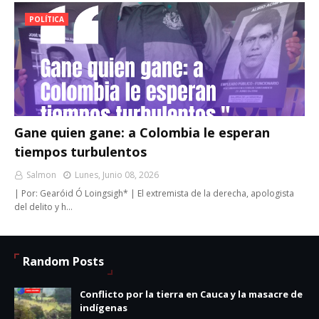
POLÍTICA
Gane quien gane: a Colombia le esperan
tiempos turbulentos
Salmon
Lunes, Junio 08, 2026
| Por: Gearóid Ó Loingsigh* | El extremista de la derecha, apologista
del delito y h…
Random Posts
Conflicto por la tierra en Cauca y la masacre de
indígenas