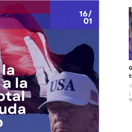
G
t
|
a