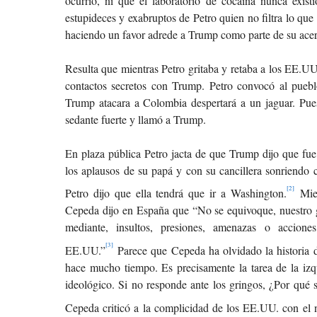
ocurrió, ni que el laboratorio de cocaína nunca exist
estupideces y exabruptos de Petro quien no filtra lo que
haciendo un favor adrede a Trump como parte de su acer
Resulta que mientras Petro gritaba y retaba a los EE.UU
contactos secretos con Trump. Petro convocó al pueb
Trump atacara a Colombia despertará a un jaguar. Pues
sedante fuerte y llamó a Trump.
En plaza pública Petro jacta de que Trump dijo que fue
los aplausos de su papá y con su cancillera sonriendo
[2]
Petro dijo que ella tendrá que ir a Washington.
Mien
Cepeda dijo en España que “No se equivoque, nuestro 
mediante, insultos, presiones, amenazas o accion
[3]
EE.UU.”
Parece que Cepeda ha olvidado la historia
hace mucho tiempo. Es precisamente la tarea de la izq
ideológico. Si no responde ante los gringos, ¿Por qué
Cepeda criticó a la complicidad de los EE.UU. con e