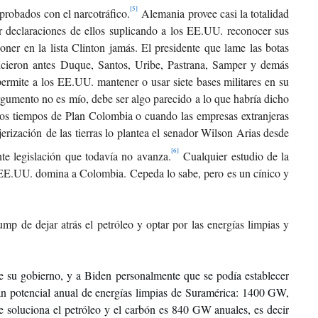
[5]
mprobados con el narcotráfico.
Alemania provee casi la totalidad
r declaraciones de ellos suplicando a los EE.UU. reconocer sus
oner en la lista Clinton jamás. El presidente que lame las botas
icieron antes Duque, Santos, Uribe, Pastrana, Samper y demás
rmite a los EE.UU. mantener o usar siete bases militares en su
 argumento no es mío, debe ser algo parecido a lo que habría dicho
os tiempos de Plan Colombia o cuando las empresas extranjeras
jerización
de las tierras lo plantea el senador Wilson Arias desde
[6]
nte legislación que todavía no avanza.
Cualquier estudio de la
los EE.UU. domina a Colombia. Cepeda lo sabe, pero es un cínico y
mp de dejar atrás el petróleo y optar por las energías limpias y
de su gobierno, y a Biden personalmente que se podía establecer
ran potencial anual de energías limpias de Suramérica: 1400 GW,
soluciona el petróleo y el carbón es 840 GW anuales, es decir