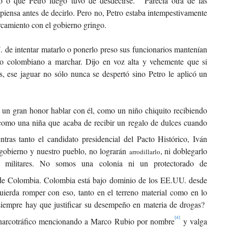
ió o que Petro luego tuvo de desdecirse.
Parecía otra de las
 piensa antes de decirlo. Pero no, Petro estaba intempestivamente
camiento con el gobierno gringo.
. de intentar matarlo o ponerlo preso sus funcionarios mantenían
lo colombiano a marchar. Dijo en voz alta y vehemente que si
, ese jaguar no sólo nunca se despertó sino Petro le aplicó un
 un gran honor hablar con él, como un niño chiquito recibiendo
 como una niña que acaba de recibir un regalo de dulces cuando
tras tanto el candidato presidencial del Pacto Histórico, Iván
gobierno y nuestro pueblo, no lograrán
, ni doblegarlo
arrodillarlo
es militares. No somos una colonia ni un protectorado de
 de Colombia. Colombia está bajo dominio de los EE.UU. desde
uierda romper con eso, tanto en el terreno material como en lo
 siempre hay que justificar su desempeño en materia de drogas?
[4]
l narcotráfico mencionando a Marco Rubio por nombre
y valga