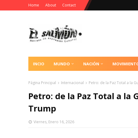
Home
About
Contact
INCIO
MUNDO
NACIÓN
MOVIMIENT
Página Principal
Internacional
Petro: de la Paz Total a la 
Petro: de la Paz Total a la
Trump
Viernes, Enero 16, 2026